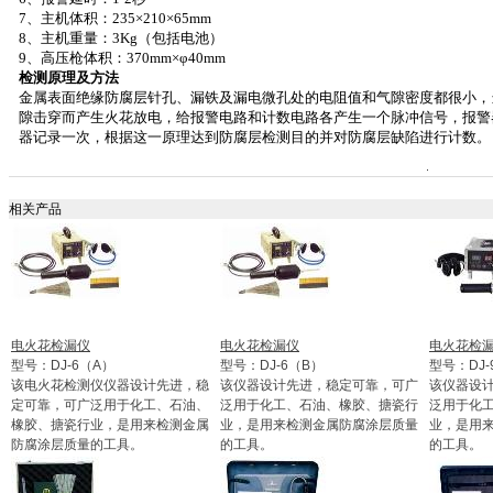
7
、主机体积：
235×210×
65mm
8
、主机重量：
3Kg
（包括电池）
9
、高压枪体积：
370mm
×φ
40mm
检测原理及方法
金属表面绝缘防腐层针孔、漏铁及漏电微孔处的电阻值和气隙密度都很小，
隙击穿而产生火花放电，给报警电路和计数电路各产生一个脉冲信号，报警
器记录一次，根据这一原理达到防腐层检测目的并对防腐层缺陷进行计数。
相关产品
电火花检漏仪
电火花检漏仪
电火花检
型号：DJ-6（A）
型号：DJ-6（B）
型号：DJ-
该电火花检测仪仪器设计先进，稳
该仪器设计先进，稳定可靠，可广
该仪器设
定可靠，可广泛用于化工、石油、
泛用于化工、石油、橡胶、搪瓷行
泛用于化
橡胶、搪瓷行业，是用来检测金属
业，是用来检测金属防腐涂层质量
业，是用
防腐涂层质量的工具。
的工具。
的工具。