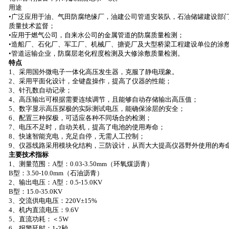
用途
•广泛应用于油、气田防腐绝缘厂，油建公司管道安装队，石油储罐建设部
质量技术监督；
•应用于燃气公司，自来水公司的金属管道的防腐质量检测；
•造船厂、石化厂、军工厂、机械厂、搪瓷厂及大型桥梁工程建设单位的涂
•管道运输企业，防腐层老化程度检测及大修涂敷质量检测。
特点
1
、采用国外微电子一体化高压发生器，克服了静电现象。
2
、采用平面化设计，全键盘操作，提高了仪器的性能；
3
、针孔数自动记录；
4
、高压输出可根据需要连续调节，且能够自动存储输出高压值；
5
、数字显示高压探极的实际测试电压，能确保涂层的安全；
6
、配置三种探极，可适应各种不同场合的检测；
7
、电压不足时，自动关机，提高了电池的使用寿命；
8
、快速智能充电，充足自停，无需人工控制；
9
、仪器线路采用模块化结构，三防设计，从而大大提高仪器野外使用的寿
主要技术指标
1
、测量范围：
A
型：
0.03
-3.50mm
（环氧煤沥青）
B
型：
3.50
-10.0mm
（石油沥青）
2
、输出电压：
A
型：
0.5-15.0KV
B
型：
15.0-35.0KV
3
、交流供电电压：
220V±15%
4
、机内直流电压：
9.6V
5
、直流功耗：＜
5W
6
、报警延时：
1-2
秒