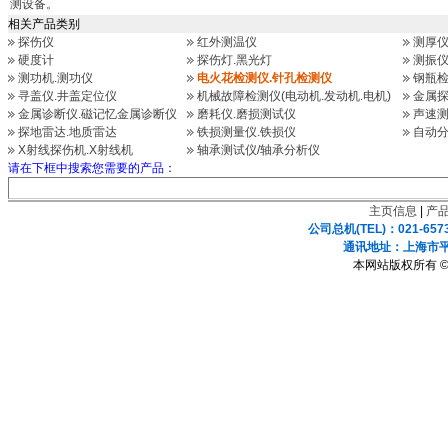
测设备。
相关产品类别
探伤仪
红外测温仪
测厚
硬度计
探伤灯.黑光灯
测振仪
测功机.测功仪
电火花检测仪.针孔检测仪
钢瓶检
寻盖仪.井盖定位仪
机械故障检测仪(电动机.发动机.电机)
金属探
金属诊断仪.磁记忆金属诊断仪
磨耗仪.磨损测试仪
声速测
探地雷达.地质雷达
铁损测量仪.铁损仪
自动分
X射线探伤机.X射线机
轴承测试仪/轴承分析仪
请在下框中搜索您需要的产品：
主页信息
|
产
公司总机(TEL)：021-657
通讯地址：上海市平凉
本网站版权所有 ©