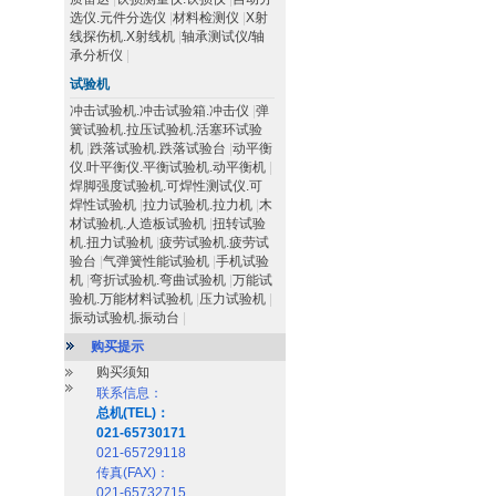
选仪.元件分选仪
|
材料检测仪
|
X射
线探伤机.X射线机
|
轴承测试仪/轴
承分析仪
|
试验机
冲击试验机.冲击试验箱.冲击仪
|
弹
簧试验机.拉压试验机.活塞环试验
机
|
跌落试验机.跌落试验台
|
动平衡
仪.叶平衡仪.平衡试验机.动平衡机
|
焊脚强度试验机.可焊性测试仪.可
焊性试验机
|
拉力试验机.拉力机
|
木
材试验机.人造板试验机
|
扭转试验
机.扭力试验机
|
疲劳试验机.疲劳试
验台
|
气弹簧性能试验机
|
手机试验
机
|
弯折试验机.弯曲试验机
|
万能试
验机.万能材料试验机
|
压力试验机
|
振动试验机.振动台
|
购买提示
购买须知
联系信息：
总机(TEL)：
021-65730171
021-65729118
传真(FAX)：
021-65732715