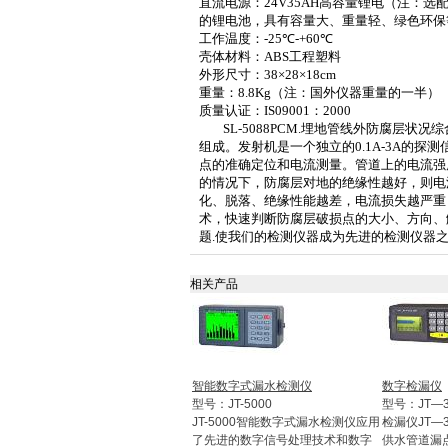
直流电源：
24V35AH
高容量锂电（注：选
的锂电池，具有容量大、重量轻、绿色环保
工作温度：
-25℃
-+
60℃
壳体材料：
ABS
工程塑料
外形尺寸：
38×28×
18cm
重量：
8.8Kg
（注：国外仪器重量的一半）
质量认证：
IS09001
：
2000
SL-5088PCM.
埋地管线外防腐层状况综
组成。发射机是一个独立的
0.1A
-3A
的探测
点的准确定位和电流测量。管道上的电流强
的情况下，防腐层对地的绝缘性越好，则电
化、脱落、绝缘性能越差，电流损失越严重
术，快速判断防腐层破损点的大小、方向、
题
.
使我们的检测仪器成为先进的检测仪器
相关产品
智能数字式漏水检测仪
数字检漏仪
型号：JT-5000
型号：JT—3
JT-5000智能数字式漏水检测仪应用
检漏仪JT—
了先进的数字信号处理技术和数字
供水管道漏