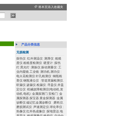
将本页添入收藏夹
产品分类信息
无损检测
探伤仪
|
红外测温仪
|
测厚仪
|
粗糙
度仪.粗糙度检测仪
|
硬度计
|
探伤
灯.黑光灯
|
测振仪.振动测量仪
|
工
业内窥镜.工业镜
|
测功机.测功仪
|
电火花检测仪.针孔检测仪
|
钢瓶检
查仪.钢瓶液位仪
|
管道泄漏检测仪.
听漏仪.渗漏仪.检漏仪
|
寻盖仪.井盖
定位仪
|
机械故障检测仪(电动机.发
动机.电机)
|
金属探测门.安检门
|
金
属探测器.探宝器.黄金探测器
|
金属
诊断仪.磁记忆金属诊断仪
|
磨耗仪.
磨损测试仪
|
声速测定仪.球化率仪
|
热像仪.红外热成像仪
|
探地雷达.地
质雷达
|
铁损测量仪.铁损仪
|
自动分