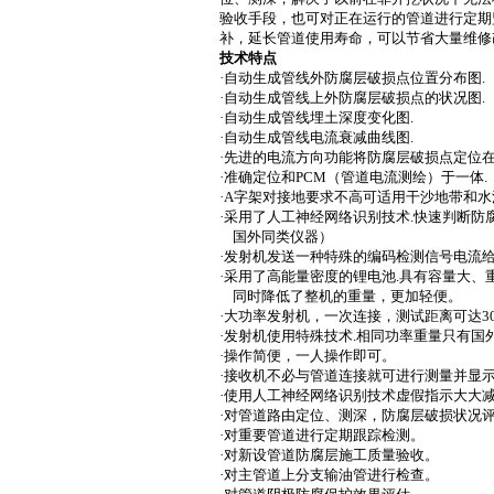
验收手段，也可对正在运行的管道进行定期
补，延长管道使用寿命，可以节省大量维修
技术特点
·自动生成管线外防腐层破损点位置分布图
.
·自动生成管线上外防腐层破损点的状况图
.
·自动生成管线埋土深度变化图
.
·自动生成管线电流衰减曲线图
.
·先进的电流方向功能将防腐层破损点定位
·准确定位和
PCM
（管道电流测绘）于一体
.
·
A
字架对接地要求不高可适用干沙地带和水
·采用了人工神经网络识别技术
.
快速判断防
国外同类仪器）
·发射机发送一种特殊的编码检测信号电流
·采用了高能量密度的锂电池
.
具有容量大、
同时降低了整机的重量，更加轻便。
·大功率发射机，一次连接，测试距离可达
3
·发射机使用特殊技术
.
相同功率重量只有国
·操作简便，一人操作即可。
·接收机不必与管道连接就可进行测量并显
·使用人工神经网络识别技术虚假指示大大
·对管道路由定位、测深，防腐层破损状况
·对重要管道进行定期跟踪检测。
·对新设管道防腐层施工质量验收。
·对主管道上分支输油管进行检查。