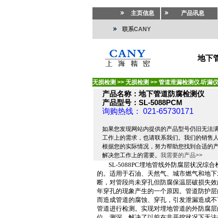
主页信息
产品讯息
联系CANY
地下管
无损检测
>>
无损检测
>>
管道泄漏检测仪.听漏仪
产品名称：地下管道防腐检测仪
产品型号：SL-5088PCM
询购热线： 021-65730171
如果您发现网站内提供的产品型号仍旧无法
工作上的需求，也请联系我们。我们的销售
根据您的实际情况，努力帮助您找到合适的
解决您工作上的需要。
我需要的产品>>
SL-5088PC
埋地管线外防腐层状况综合
的。适用于石油、天然气、城市燃气和地下
断，对管段尚未穿孔但防腐保温层破损失效
年穿孔的现象产生的一个原因。管道防护层
而造成管道的腐蚀、穿孔，引发泄漏造成不
管道进行检测。实现对埋地管道的外防腐层
位、测深，解决了以前在非开挖状况下无法