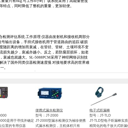
配
.
重量只有
8kg
.
可工作
8
小时）该系统采用了高能量密度
等特点，同时降低了整机的重量，更加轻便。
合检测评估系统
.
工作原理
.
仪器由发射机和接收机两部分
信号输出设备，手持式接收机用于管道路由的追踪
.
破损
度随距离的增加而衰减，在管径、管材、土壤环境不变
流损失越少，衰减亦越小。反之，若防腐层损坏，如老
，衰减也就越大。
SL-5088PCM
采用了神经网络识别技
解决了国外同类仪器检测速度慢
.
对接地要求高的世界难
之一。
便携式漏水检测仪
电子式听漏棒
000
型号：JT-2000
型号：JT-TLD
3000是用于寻找并确定
JT-2000型漏水检测仪为袖珍便携
JT-TLD型电子听漏棒实
点位置的专用仪器
式漏水检测仪，主机体积只有
精简化的电子放大式听漏