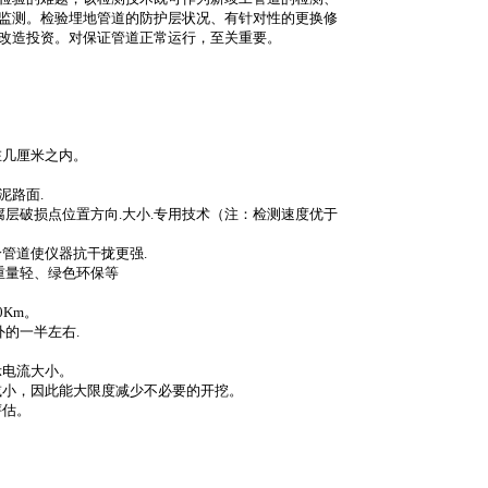
监测。检验埋地管道的防护层状况、有针对性的更换修
改造投资。对保证管道正常运行，至关重要。
在几厘米之内。
泥路面
.
腐层破损点位置方向
.
大小
.
专用技术（注：检测速度优于
给管道使仪器抗干拢更强
.
重量轻、绿色环保等
0Km
。
外的一半左右
.
示电流大小。
减小，因此能大限度减少不必要的开挖。
评估。