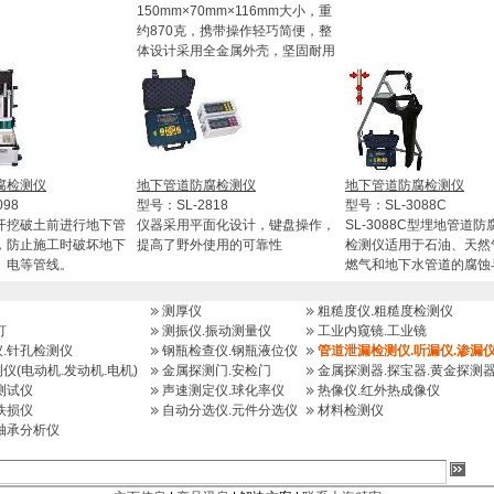
150mm×70mm×116mm大小，重
约870克，携带操作轻巧简便，整
体设计采用全金属外壳，坚固耐用
腐检测仪
地下管道防腐检测仪
地下管道防腐检测仪
098
型号：SL-2818
型号：SL-3088C
开挖破土前进行地下管
仪器采用平面化设计，键盘操作，
SL-3088C型埋地管道
，防止施工时破坏地下
提高了野外使用的可靠性
检测仪适用于石油、天然
、电等管线。
燃气和地下水管道的腐蚀
测厚仪
粗糙度仪.粗糙度检测仪
灯
测振仪.振动测量仪
工业内窥镜.工业镜
.针孔检测仪
钢瓶检查仪.钢瓶液位仪
管道泄漏检测仪.听漏仪.渗漏仪
仪(电动机.发动机.电机)
金属探测门.安检门
金属探测器.探宝器.黄金探测
测试仪
声速测定仪.球化率仪
热像仪.红外热成像仪
铁损仪
自动分选仪.元件分选仪
材料检测仪
轴承分析仪