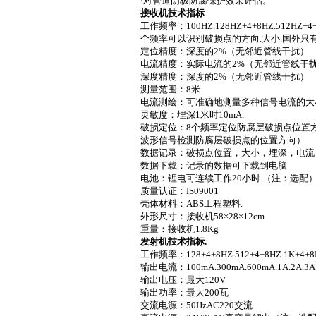
·对管道阴极防腐保护效果评估。
接收机技术指标
工作频率：
100HZ.128HZ+4+8HZ.512HZ+4
个频率可以识别破损点的方向
.
大小
.
国外只
定位精度：深度的
2%
（无邻近管线干扰）
电流精度：实际电流的
2%
（无邻近管线干
深度精度：深度的
2%
（无邻近管线干扰）
测量范围：
8
米
.
电流测绘：可准确地测量多种信号电流的大
灵敏度：埋深
1
米
时
10mA.
破损定位：
8
个频率定位防腐层破损点位置
波形信号检测防腐层破损点的位置方向）
数据记录：破损点位置，大小，埋深，电流
数据下载：记录的数据可下载到电脑
电池：锂电可连续工作
20
小时
.
（注：选配
质量认证：
IS09001
壳体材料：
ABS
工程塑料
.
外形尺寸：接收机
58×28×
12cm
重量：接收机
1.8Kg
发射机技术指标
.
工作频率：
128+4+8HZ.512+4+8HZ.1K+4+8
输出电流：
100mA.300mA.600mA
.
1A
.
2A
.
3A
输出电压：最大
120V
输出功率：最大
200
瓦
交流电源：
50HzAC220
交流