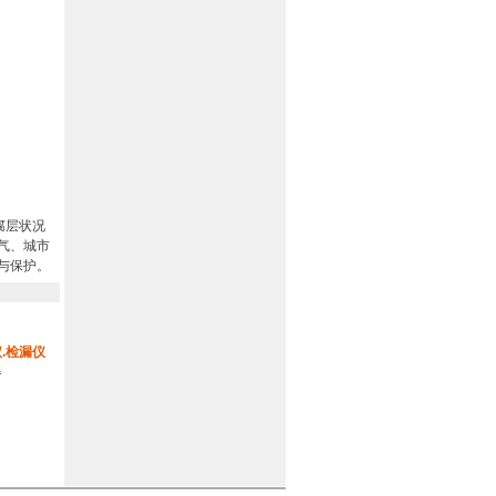
防腐层状况
气、城市
与保护。
.检漏仪
器