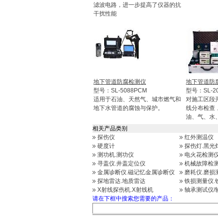
滤波电路，进一步提高了仪器的抗
干扰性能
地下管道防腐检测仪
地下管道防
型号：SL-5088PCM
型号：SL-2
适用于石油、天然气、城市燃气和
对施工区段
地下水管道的腐蚀与保护。
线分布检查
油、气、水
相关产品类别
探伤仪
红外测温仪
硬度计
探伤灯.黑光
测功机.测功仪
电火花检测仪
寻盖仪.井盖定位仪
机械故障检测
金属诊断仪.磁记忆金属诊断仪
磨耗仪.磨损
探地雷达.地质雷达
铁损测量仪.
X射线探伤机.X射线机
轴承测试仪/
请在下框中搜索您需要的产品：