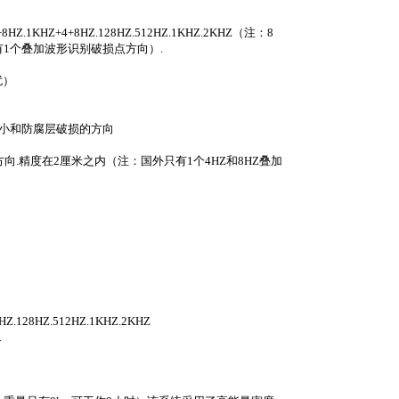
+8HZ.1KHZ+4+8HZ.128HZ.512HZ.1KHZ.2KHZ
（注：
8
有
1
个叠加波形识别破损点方向）
.
扰）
小和防腐层破损的方向
方向
.
精度在
2
厘米
之内（注：国外只有
1
个
4HZ
和
8HZ
叠加
）
HZ.128HZ.512HZ.1KHZ.2KHZ
.