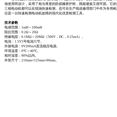
场使用而设计，采用了相当厚度的防损橡胶护框，既能避振又很牢固。它的
三相电动机都可以在现场快速检测。也可在生产线或修理部门中作为专用检
仪是一台快速检测电动机故障的现代化优质检测工具。
技术参数
电感范围：
1mH
～
100mH
阻抗范围：
0.2
Ω～
20
Ω
绝缘电阻：
0.1M
Ω～
20M
Ω（
500V
，
DC
，
0.25mA
）。
电池：
1.5V5
号电池六节。
外接电源：
9V200mA
直流稳压电源。
环境温度：
0
℃～
40
℃
。
相对湿度：
90%
以内。
外形尺寸：
210mm
×
125mm
×
60mm
。