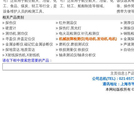
可广泛应用于航空航天、冶金、化
可广泛应用于航空航天、冶金、化
该仪器具
工、食品、煤炭、轻工等行业，是
工、轻工、船舶制造等领域。
靠、操作
设备维护人员的检测工具。
携带方便
相关产品类别
探伤仪
红外测温仪
测厚
硬度计
探伤灯.黑光灯
测振仪
测功机.测功仪
电火花检测仪.针孔检测仪
钢瓶检
寻盖仪.井盖定位仪
机械故障检测仪(电动机.发动机.电机)
金属探
金属诊断仪.磁记忆金属诊断仪
磨耗仪.磨损测试仪
声速测
探地雷达.地质雷达
铁损测量仪.铁损仪
自动分
X射线探伤机.X射线机
轴承测试仪/轴承分析仪
请在下框中搜索您需要的产品：
主页信息
|
产
公司总机(TEL)：021-657
通讯地址：上海市平凉
本网站版权所有 ©