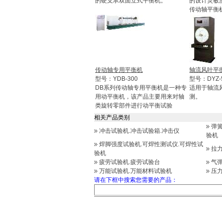
的硬支承双面立式平衡机。
的设计灵敏
传动轴平衡
传动轴专用平衡机
轴流风叶平
型号：YDB-300
型号：DYZ-
DB系列传动轴专用平衡机是一种专
适用于轴流
用动平衡机，该产品主要用来对轴
测。
类旋转零部件进行动平衡试验
相关产品类别
弹簧
冲击试验机.冲击试验箱.冲击仪
验机
焊脚强度试验机.可焊性测试仪.可焊性试
拉力
验机
疲劳试验机.疲劳试验台
气
万能试验机.万能材料试验机
压
请在下框中搜索您需要的产品：