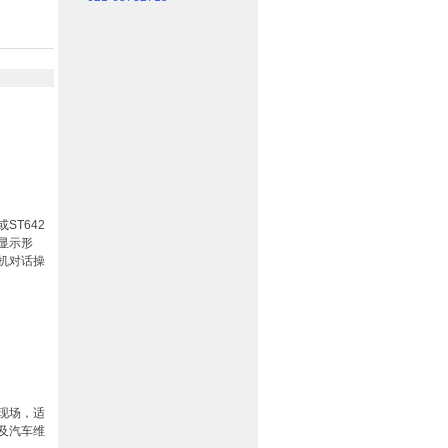
ST642
显示形
机对话操
现场，适
及汽车维