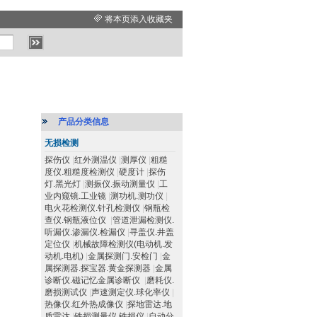
将本页添入收藏夹
产品分类信息
无损检测
探伤仪
|
红外测温仪
|
测厚仪
|
粗糙
度仪.粗糙度检测仪
|
硬度计
|
探伤
灯.黑光灯
|
测振仪.振动测量仪
|
工
业内窥镜.工业镜
|
测功机.测功仪
|
电火花检测仪.针孔检测仪
|
钢瓶检
查仪.钢瓶液位仪
|
管道泄漏检测仪.
听漏仪.渗漏仪.检漏仪
|
寻盖仪.井盖
定位仪
|
机械故障检测仪(电动机.发
动机.电机)
|
金属探测门.安检门
|
金
属探测器.探宝器.黄金探测器
|
金属
诊断仪.磁记忆金属诊断仪
|
磨耗仪.
磨损测试仪
|
声速测定仪.球化率仪
|
热像仪.红外热成像仪
|
探地雷达.地
质雷达
|
铁损测量仪.铁损仪
|
自动分