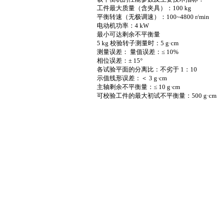
工件最大质量（含夹具）：
100 kg
平衡转速（无极调速）：
100~4800 r/min
电动机功率：
4 kW
最小可达剩余不平衡量
5 kg
校验转子测量时：
5 g
·
cm
测量误差： 量值误差：≤
10%
相位误差：±
15
°
各试验平面的分离比：不劣于
1
：
10
示值线形误差：＜
3 g
·
cm
主轴剩余不平衡量：≤
10 g
·
cm
可校验工件的最大初试不平衡量：
500 g
·
cm