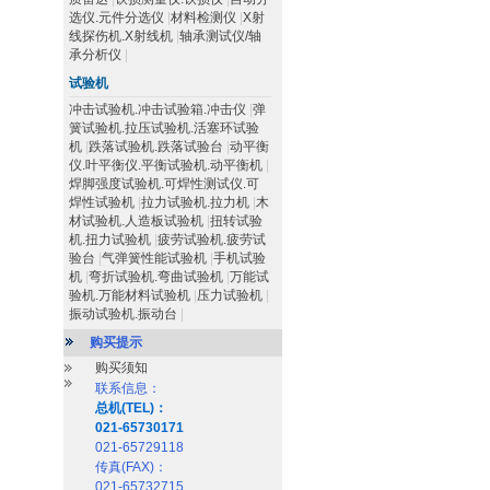
选仪.元件分选仪
|
材料检测仪
|
X射
线探伤机.X射线机
|
轴承测试仪/轴
承分析仪
|
试验机
冲击试验机.冲击试验箱.冲击仪
|
弹
簧试验机.拉压试验机.活塞环试验
机
|
跌落试验机.跌落试验台
|
动平衡
仪.叶平衡仪.平衡试验机.动平衡机
|
焊脚强度试验机.可焊性测试仪.可
焊性试验机
|
拉力试验机.拉力机
|
木
材试验机.人造板试验机
|
扭转试验
机.扭力试验机
|
疲劳试验机.疲劳试
验台
|
气弹簧性能试验机
|
手机试验
机
|
弯折试验机.弯曲试验机
|
万能试
验机.万能材料试验机
|
压力试验机
|
振动试验机.振动台
|
购买提示
购买须知
联系信息：
总机(TEL)：
021-65730171
021-65729118
传真(FAX)：
021-65732715