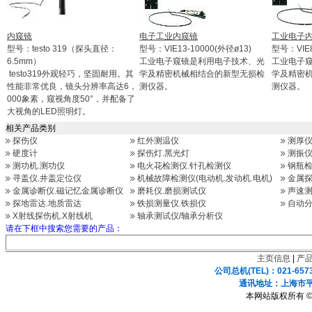
内窥镜
电子工业内窥镜
工业电子
型号：testo 319（探头直径：
型号：VIE13-10000(外径ø13)
型号：VIE8
6.5mm）
工业电子窥镜是利用电子技术、光
工业电子
testo319外观轻巧，坚固耐用。其
学及精密机械相结合的新型无损检
学及精密
性能非常优良，镜头分辨率高达6，
测仪器。
测仪器。
000象素，窥视角度50°，并配备了
大视角的LED照明灯。
相关产品类别
探伤仪
红外测温仪
测厚
硬度计
探伤灯.黑光灯
测振仪
测功机.测功仪
电火花检测仪.针孔检测仪
钢瓶检
寻盖仪.井盖定位仪
机械故障检测仪(电动机.发动机.电机)
金属探
金属诊断仪.磁记忆金属诊断仪
磨耗仪.磨损测试仪
声速测
探地雷达.地质雷达
铁损测量仪.铁损仪
自动分
X射线探伤机.X射线机
轴承测试仪/轴承分析仪
请在下框中搜索您需要的产品：
主页信息
|
产
公司总机(TEL)：021-657
通讯地址：上海市平凉
本网站版权所有 ©