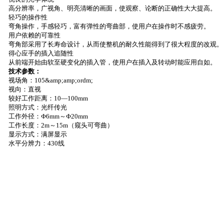
高分辨率，广视角、明亮清晰的画面，使观察、论断的正确性大大提高。
轻巧的操作性
弯角操作，手感轻巧，富有弹性的弯曲部，使用户在操作时不感疲劳。
用户依赖的可靠性
弯角部采用了长寿命设计，从而使整机的耐久性能得到了很大程度的改观。
得心应手的插入追随性
从前端开始由软至硬变化的插入管，使用户在插入及转动时能应用自如。
技术参数：
视场角：
105&amp;amp;ordm;
视向：直视
较好工作距离：
10—
100mm
照明方式：光纤传光
工作外径：
Ф
6mm
～
Ф
20mm
工作长度：
2m
～
15m
（窥头可弯曲）
显示方式：满屏显示
水平分辨力：
430
线