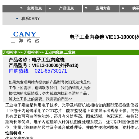
主页信息
产品讯息
应用方案
购
联系CANY
电子工业内窥镜 VIE13-10000(
无损检测
>>
无损检测
>>
工业内窥镜.工业镜
产品名称：电子工业内窥镜
产品型号：VIE13-10000(外径ø13)
询购热线： 021-65730171
如果您发现网站内提供的产品型号仍旧无法满足您
工作上的需求，也请联系我们。我们的销售人员会
根据您的实际情况，努力帮助您找到合适的产品，
解决您工作上的需要。
我需要的产品>>
工业电子窥镜是利用电子技术、光学及精密机械相结合的新型无损检测仪器
工业电子内窥镜采用了
CCD
芯片、能在监视器上直接显示出观察图像。与光
具有柔软可弯曲等性能外，还具有分辨率高、图像清晰、色彩逼真、被检部
距离长等优点。电子内窥镜加入计算机图像处理系统后，还可以对图像进行
位、测量计算缺陷的尺寸及字幕合成处理等。并能方便地对图像、资料作记
性能特点：
优良的光学体统