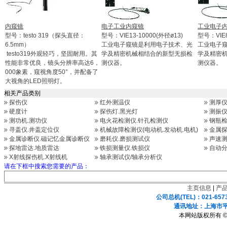
内窥镜
电子工业内窥镜
工业电子
型号：testo 319（探头直径：
型号：VIE13-10000(外径ø13)
型号：VIE8
6.5mm）
工业电子窥镜是利用电子技术、光
工业电子
testo319外观轻巧，坚固耐用。其
学及精密机械相结合的新型无损检
学及精密
性能非常优良，镜头分辨率高达6，
测仪器。
测仪器。
000象素，窥视角度50°，并配备了
大视角的LED照明灯。
相关产品类别
探伤仪
红外测温仪
测厚
硬度计
探伤灯.黑光灯
测振仪
测功机.测功仪
电火花检测仪.针孔检测仪
钢瓶检
寻盖仪.井盖定位仪
机械故障检测仪(电动机.发动机.电机)
金属探
金属诊断仪.磁记忆金属诊断仪
磨耗仪.磨损测试仪
声速测
探地雷达.地质雷达
铁损测量仪.铁损仪
自动分
X射线探伤机.X射线机
轴承测试仪/轴承分析仪
请在下框中搜索您需要的产品：
主页信息
|
产
公司总机(TEL)：021-657
通讯地址：上海市平凉
本网站版权所有 ©