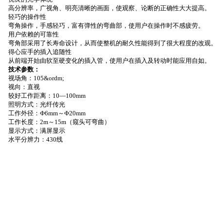
高分辨率，广视角、明亮清晰的画面，使观察、论断的正确性大大提高。
轻巧的操作性
弯角操作，手感轻巧，富有弹性的弯曲部，使用户在操作时不感疲劳。
用户依赖的可靠性
弯角部采用了长寿命设计，从而使整机的耐久性能得到了很大程度的改观。
得心应手的插入追随性
从前端开始由软至硬变化的插入管，使用户在插入及转动时能应用自如。
技术参数：
视场角：
105&ordm;
视向：直视
较好工作距离：
10—
100mm
照明方式：光纤传光
工作外径：
Ф
6mm
～
Ф
20mm
工作长度：
2m
～
15m
（窥头可弯曲）
显示方式：满屏显示
水平分辨力：
430
线