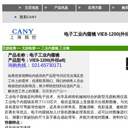
主页信息
产品讯息
应用方案
购
联系CANY
电子工业内窥镜 VIE8-1200(外径
无损检测
>>
无损检测
>>
工业内窥镜.工业镜
产品名称：电子工业内窥镜
产品型号：VIE8-1200(外径ø8)
询购热线： 021-65730171
如果您发现网站内提供的产品型号仍旧无法满足您
工作上的需求，也请联系我们。我们的销售人员会
根据您的实际情况，努力帮助您找到合适的产品，
解决您工作上的需要。
我需要的产品>>
工业电子窥镜是利用电子技术、光学及精密机械相结合的新型无损检测仪器
工业电子内窥镜采用了
CCD
芯片、能在监视器上直接显示出观察图像。与光
具有柔软可弯曲等性能外，还具有分辨率高、图像清晰、色彩逼真、被检部
距离长等优点。电子内窥镜加入计算机图像处理系统后，还可以对图像进行
位、测量计算缺陷的尺寸及字幕合成处理等。并能方便地对图像、资料作记
性能特点：
优良的光学体统