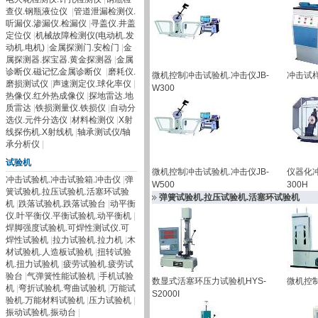
查仪.钢瓶液位仪
|
管道泄漏检测仪.
听漏仪.渗漏仪.检漏仪
|
寻盖仪.井盖
定位仪
|
机械故障检测仪(电动机.发
动机.电机)
|
金属探测门.安检门
|
金
属探测器.探宝器.黄金探测器
|
金属
诊断仪.磁记忆金属诊断仪
|
磨耗仪.
微机控制冲击试验机.冲击仪JB-
冲击试样
磨损测试仪
|
声速测定仪.球化率仪
|
W300
热像仪.红外热成像仪
|
探地雷达.地
质雷达
|
铁损测量仪.铁损仪
|
自动分
选仪.元件分选仪
|
材料检测仪
|
X射
线探伤机.X射线机
|
轴承测试仪/轴
承分析仪
|
试验机
微机控制冲击试验机.冲击仪JB-
仪器化冲
冲击试验机.冲击试验箱.冲击仪
|
弹
W500
300H
簧试验机.拉压试验机.活塞环试验
弹簧试验机.拉压试验机.活塞环试验机
机
|
跌落试验机.跌落试验台
|
动平衡
仪.叶平衡仪.平衡试验机.动平衡机
|
焊脚强度试验机.可焊性测试仪.可
焊性试验机
|
拉力试验机.拉力机
|
木
材试验机.人造板试验机
|
扭转试验
机.扭力试验机
|
疲劳试验机.疲劳试
验台
|
气弹簧性能试验机
|
手机试验
数显式活塞环压力试验机HYS-
微机控制
机
|
弯折试验机.弯曲试验机
|
万能试
S2000I
验机.万能材料试验机
|
压力试验机
|
振动试验机.振动台
|