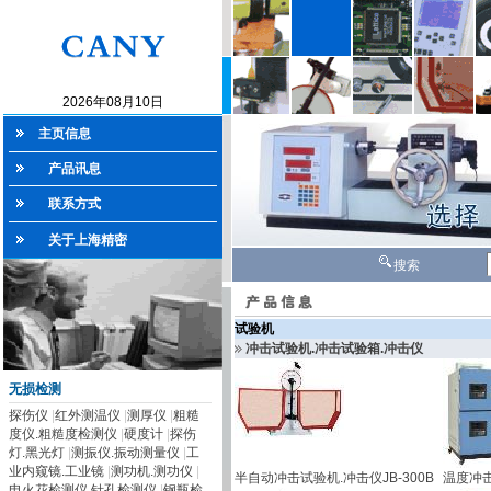
2026年08月10日
主页信息
产品讯息
联系方式
关于上海精密
搜索
试验机
冲击试验机.冲击试验箱.冲击仪
无损检测
探伤仪
|
红外测温仪
|
测厚仪
|
粗糙
度仪.粗糙度检测仪
|
硬度计
|
探伤
灯.黑光灯
|
测振仪.振动测量仪
|
工
业内窥镜.工业镜
|
测功机.测功仪
|
半自动冲击试验机.冲击仪JB-300B
温度冲击
电火花检测仪.针孔检测仪
|
钢瓶检