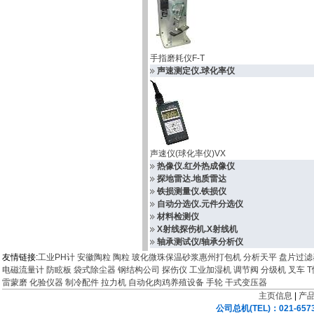
手指磨耗仪F-T
声速测定仪.球化率仪
声速仪(球化率仪)VX
热像仪.红外热成像仪
探地雷达.地质雷达
铁损测量仪.铁损仪
自动分选仪.元件分选仪
材料检测仪
X射线探伤机.X射线机
轴承测试仪/轴承分析仪
友情链接:
工业PH计
安徽陶粒
陶粒
玻化微珠保温砂浆
惠州打包机
分析天平
盘片过
电磁流量计
防眩板
袋式除尘器
钢结构公司
探伤仪
工业加湿机
调节阀
分级机
叉车
雷蒙磨
化验仪器
制冷配件
拉力机
自动化肉鸡养殖设备
手轮
干式变压器
主页信息
|
产
公司总机(TEL)：021-657